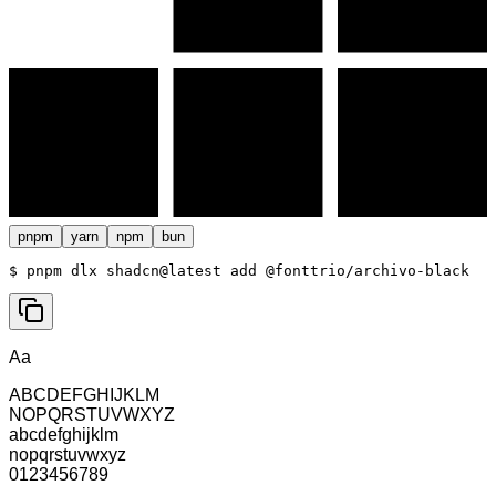
pnpm
yarn
npm
bun
$ 
pnpm dlx shadcn@latest add @fonttrio/archivo-black
Aa
ABCDEFGHIJKLM
NOPQRSTUVWXYZ
abcdefghijklm
nopqrstuvwxyz
0123456789