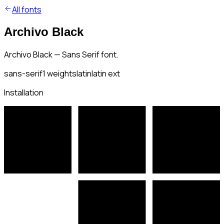
All fonts
Archivo Black
Archivo Black — Sans Serif font.
sans-serif
1
weights
latin
latin ext
Installation