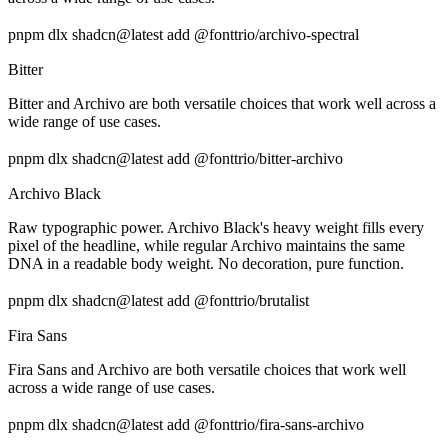
pnpm dlx shadcn@latest add @fonttrio/archivo-spectral
Bitter
Bitter and Archivo are both versatile choices that work well across a
wide range of use cases.
pnpm dlx shadcn@latest add @fonttrio/bitter-archivo
Archivo Black
Raw typographic power. Archivo Black's heavy weight fills every
pixel of the headline, while regular Archivo maintains the same
DNA in a readable body weight. No decoration, pure function.
pnpm dlx shadcn@latest add @fonttrio/brutalist
Fira Sans
Fira Sans and Archivo are both versatile choices that work well
across a wide range of use cases.
pnpm dlx shadcn@latest add @fonttrio/fira-sans-archivo