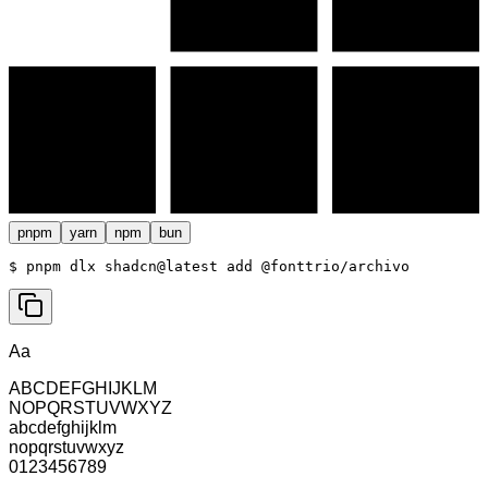
pnpm
yarn
npm
bun
$ 
pnpm dlx shadcn@latest add @fonttrio/archivo
Aa
ABCDEFGHIJKLM
NOPQRSTUVWXYZ
abcdefghijklm
nopqrstuvwxyz
0123456789