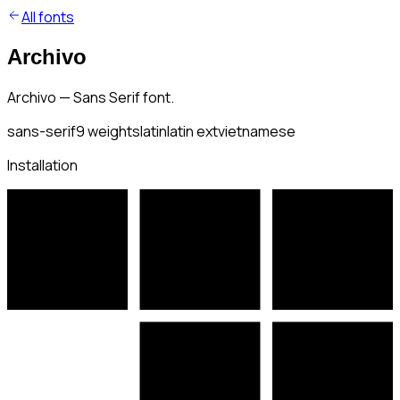
All fonts
Archivo
Archivo — Sans Serif font.
sans-serif
9
weights
latin
latin ext
vietnamese
Installation